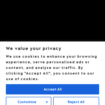
We value your privacy
We use cookies to enhance your browsing
experience, serve personalised ads or
content, and analyse our traffic. By
clicking "Accept All", you consent to our
use of cookies.
Accept All
Copyright
Milano Training Club SSDRL
2026 - All Rights
Reserved - via Paolo Paruta 59 Milano 20127 -
Customise
Reject All
PIVA:10448830967